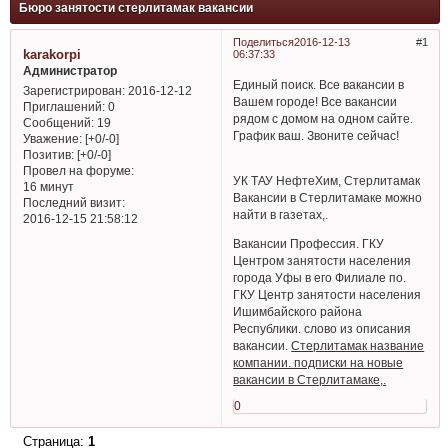
Бюро занятости стерлитамак вакансии
Поделиться
2016-12-13
1
karakorpi
06:37:33
Администратор
Единый поиск. Все вакансии в
Зарегистрирован
: 2016-12-12
Вашем городе! Все вакансии
Приглашений:
0
рядом с домом на одном сайте.
Сообщений:
19
График ваш. Звоните сейчас!
Уважение:
[+0/-0]
Позитив:
[+0/-0]
Провел на форуме:
УК ТАУ НефтеХим, Стерлитамак
16 минут
Вакансии в Стерлитамаке можно
Последний визит:
найти в газетах,.
2016-12-15 21:58:12
Вакансии Профессия. ГКУ
Центром занятости населения
города Уфы в его Филиале по.
ГКУ Центр занятости населения
Ишимбайского района
Республики. слово из описания
вакансии.
Стерлитамак название
компании. подписки на новые
вакансии в Стерлитамаке,.
0
Страница:
1