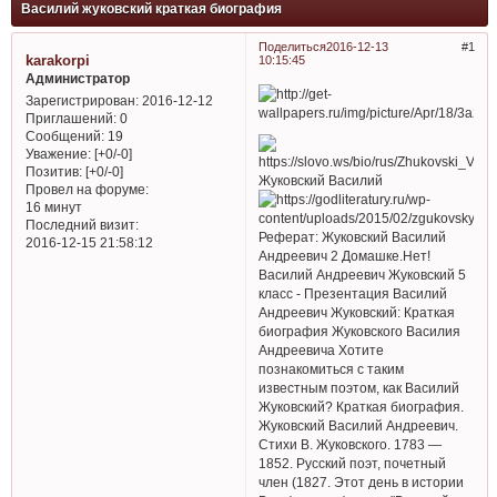
Василий жуковский краткая биография
Поделиться
2016-12-13
1
karakorpi
10:15:45
Администратор
Зарегистрирован
: 2016-12-12
Приглашений:
0
Сообщений:
19
Уважение:
[+0/-0]
Позитив:
[+0/-0]
Жуковский Василий
Провел на форуме:
16 минут
Последний визит:
Реферат: Жуковский Василий
2016-12-15 21:58:12
Андреевич 2 Домашке.Нет!
Василий Андреевич Жуковский 5
класс - Презентация Василий
Андреевич Жуковский: Краткая
биография Жуковского Василия
Андреевича Хотите
познакомиться с таким
известным поэтом, как Василий
Жуковский? Краткая биография.
Жуковский Василий Андреевич.
Стихи В. Жуковского. 1783 —
1852. Русский поэт, почетный
член (1827. Этот день в истории