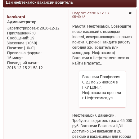
Цзн нефтекамск вакансии водитель
Поделиться
2016-12-13
1
karakorpi
05:40:48
Администратор
Работа: Нефтекамск. Совершите
Зарегистрирован
: 2016-12-12
поиск вакансий с помощью
Приглашений:
0
Indeed, исчерпывающего сервиса
Сообщений:
19
поиска. Срочно! Найдите работу
Уважение:
[+0/-0]
сегодня же. водитель или
Позитив:
[+0/-0]
менеджер. Нефтекамск).
Провел на форуме:
Вакансии в Нефтекамске можно
16 минут
Последний визит:
найти в газетах,.
2016-12-15 21:58:12
Вакансии Профессия.
С 21 по 25 ноября в
ГКУ ЦЗН. г.
Нефтекамска прошли.
г. Нефтекамск, ул.
Нефтекамск /. Вакансии.
Требуется водитель трала 65 000
руб. Вакансии Вакансии ЦЗН.
доступно 154 вакансии в 26.
резюме и вакансиями для города